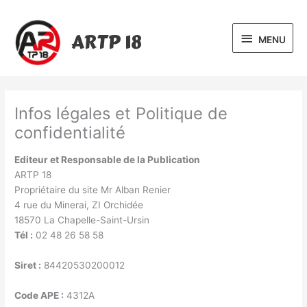
Aller
MENU
au
ARTP 18
contenu
MENU
Infos légales et Politique de
confidentialité
Editeur et Responsable de la Publication
ARTP 18
Propriétaire du site Mr Alban Renier
4 rue du Minerai, ZI Orchidée
18570 La Chapelle-Saint-Ursin
Tél :
02 48 26 58 58
Siret :
84420530200012
Code APE :
4312A