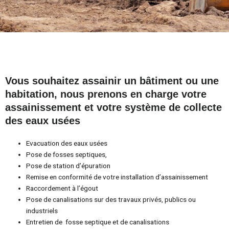
TRAVAUX
D'ASSAINISSE
Vous souhaitez assainir un bâtiment ou une
MENT À
habitation, nous prenons en charge votre
BOURGES
assainissement et votre système de collecte
des eaux usées
Travaux
Evacuation des eaux usées
Pose de fosses septiques,
d'assainissement
Pose de station d’épuration
individuel et collectif sur
Remise en conformité de votre installation d’assainissement
Raccordement à l’égout
Bourges et les alentours
Pose de canalisations sur des travaux privés, publics ou
industriels
Entretien de fosse septique et de canalisations
OBTENIR UN DEVIS